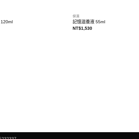
保濕
20ml
記憶滋養液 55ml
NT$
1,530
32337