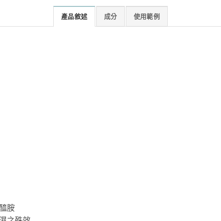
產品敘述
成分
使用範例
醯胺
濕之殊效