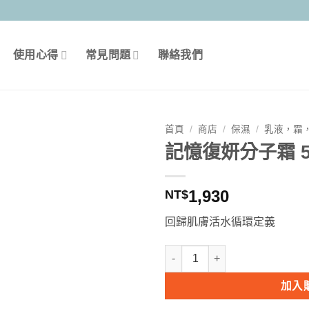
使用心得
常見問題
聯絡我們
首頁
/
商店
/
保濕
/
乳液，霜
記憶復妍分子霜 5
1,930
NT$
回歸肌膚活水循環定義
記憶復妍分子霜 50ml 數量
加入