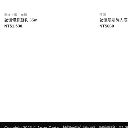
乳液，霜，面膜
保濕
記憶修潤凝乳 55ml
記憶喚妍導入液 1
NT$
1,530
NT$
660
Copyright 2026 ©
Aqua Code
極緻美學有限公司 服務專線：02-252