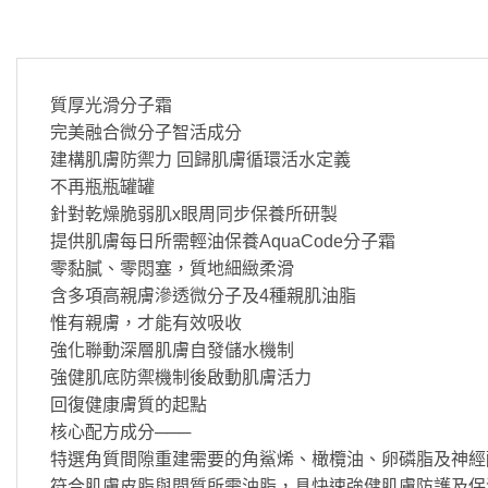
質厚光滑分子霜
完美融合微分子智活成分
建構肌膚防禦力 回歸肌膚循環活水定義
不再瓶瓶罐罐
針對乾燥脆弱肌x眼周同步保養所研製
提供肌膚每日所需輕油保養AquaCode分子霜
零黏膩、零悶塞，質地細緻柔滑
含多項高親膚滲透微分子及4種親肌油脂
惟有親膚，才能有效吸收
強化聯動深層肌膚自發儲水機制
強健肌底防禦機制後啟動肌膚活力
回復健康膚質的起點
核心配方成分───
特選角質間隙重建需要的角鯊烯、橄欖油、卵磷脂及神經
符合肌膚皮脂與間質所需油脂，具快速強健肌膚防護及保