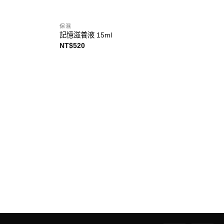
保濕
記憶滋養液 15ml
NT$
520