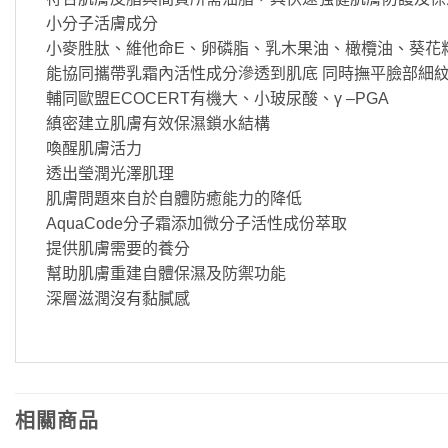
小分子活膚成分
小麥胜肽、維他命E、卵磷脂、乳木果油、橄欖油、葵花
能協同攜帶乳霜內活性成分滲透到肌底 同時撫平臉部細
輔同歐盟ECOCERT有機大、小玻尿酸、γ –PGA
縝密建立肌膚有效保濕鎖水結構
喚醒肌膚活力
透出瑩潤光澤肌理
肌膚問題來自於自體防癒能力的降低
AquaCode分子霜添加微分子活性成份萃取
提供肌膚需要的養分
幫助肌膚重建自體保濕及防禦功能
深層滋潤沒有黏膩感
相關商品